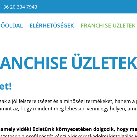
+36 20 334 7943
FŐOLDAL
ELÉRHETŐSÉGEK
FRANCHISE ÜZLETEK
ANCHISE ÜZLETEK
et!
k a jól felszereltséget és a minőségi termékeket, hanem a 
mint az, hogy mindent meg lehessen venni egy helyen, ami
lamely vidéki üzletünk környezetében dolgozik, hogy me
etesen a profil részét képzi a kiskereskedelmi kiszolgálás i