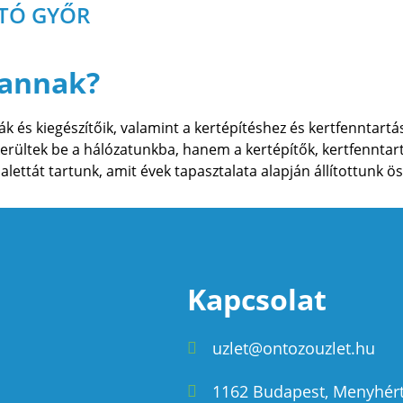
ÁTÓ GYŐR
vannak?
 és kiegészítőik, valamint a kertépítéshez és kertfenntartá
ültek be a hálózatunkba, hanem a kertépítők, kertfenntar
alettát tartunk, amit évek tapasztalata alapján állítottunk ös
Kapcsolat
uzlet@ontozouzlet.hu
1162 Budapest, Menyhért 