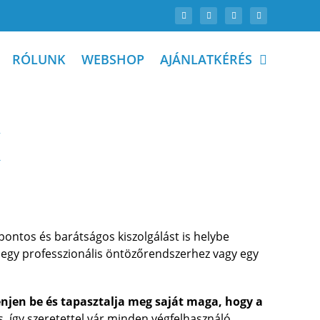
RÓLUNK
WEBSHOP
AJÁNLATKÉRÉS
pontos és barátságos kiszolgálást is helybe
 egy professzionális öntözőrendszerhez vagy egy
njen be és tapasztalja meg saját maga, hogy a
s, így szeretettel vár minden végfelhasználó