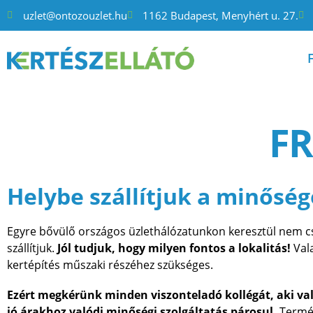
uzlet@ontozouzlet.hu
1162 Budapest, Menyhért u. 27.
FR
Helybe szállítjuk a minőség
Egyre bővülő országos üzlethálózatunkon keresztül nem csa
szállítjuk.
Jól tudjuk, hogy milyen fontos a lokalitás!
Vala
kertépítés műszaki részéhez szükséges.
Ezért megkérünk minden viszonteladó kollégát, aki va
jó árakhoz valódi minőségi szolgáltatás párosul.
Termész